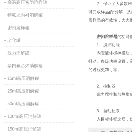
高温高压密闭溶样罐
2、保证了大多数难溶
可完成样品的*分解，从
特氟龙内衬消解罐
质样品的有效性，大大推
密闭溶样器
密闭溶样器
的功能
老化罐
1、搅拌功能
压力消解罐
内置液体搅拌模块，可
抖动。多级功率设置，
聚四氟乙烯消解罐
的过程更加可靠。
15ml高压消解罐
2、控制器
25ml高压消解罐
磁力搅拌和加热集成控
50ml高压消解罐
3、自动配液
100ml高压消解罐
入目标体积之后，仪
150ml高压消解罐