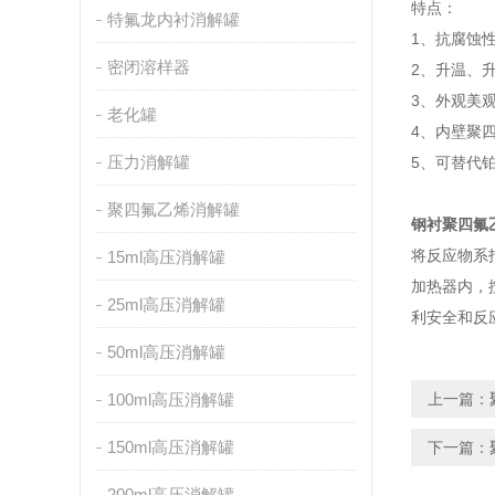
特点：
特氟龙内衬消解罐
1、抗腐蚀
密闭溶样器
2、升温、
3、外观美
老化罐
4、内壁聚
压力消解罐
5、可替代
聚四氟乙烯消解罐
钢衬聚四氟
将反应物系
15ml高压消解罐
加热器内，
25ml高压消解罐
利安全和反
50ml高压消解罐
100ml高压消解罐
上一篇：
150ml高压消解罐
下一篇：
200ml高压消解罐