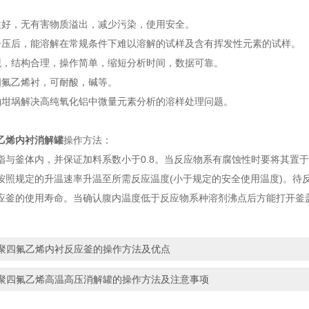
性好，无有害物质溢出，减少污染，使用安全。
升压后，能溶解在常规条件下难以溶解的试样及含有挥发性元素的试样。
观，结构合理，操作简单，缩短分析时间，数据可靠。
四氟乙烯衬，可耐酸，碱等。
铂坩埚解决高纯氧化铝中微量元素分析的溶样处理问题。
乙烯内衬消解罐
操作方法：
指与釜体内，并保证加料系数小于0.8。当反应物系有腐蚀性时要将其置
按照规定的升温速率升温至所需反应温度(小于规定的安全使用温度)。待
应釜的使用寿命。当确认腹内温度低于反应物系种溶剂沸点后方能打开釜
聚四氟乙烯内衬反应釜的操作方法及优点
聚四氟乙烯高温高压消解罐的操作方法及注意事项