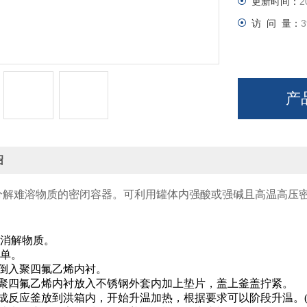
更新时间：
2
访 问 量：
3
产
绍
分解难溶物质的密闭容器。可利用罐体内强酸或强碱且高温高压
速消解物质。
简单。
料倒入聚四氟乙烯内衬。
将聚四氟乙烯内衬放入不锈钢外套内加上垫片，盖上釜盖拧紧。
成反应釜放到洪箱内，开始升温加热，根据要求可以阶段升温。(温