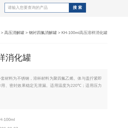
>
高压消解罐
>
钢衬四氟消解罐
> KH-100ml高压溶样消化罐
样消化罐
外套材料为不锈钢，溶杯材料为聚四氟乙烯。体与盖拧紧即
作用、密封效果稳定无泄漏。适用温度为220℃；适用压力
H-100ml