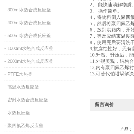
2、 能快速消解物质
300ml水热合成反应釜
3、 操作简单。
4
，将物料倒入聚四
400ml水热合成反应釜
5
，然后将聚四氟乙
6，
放到洪箱内，开始
500ml水热合成反应釜
7，等反应结束
温度
8，
使用完后要清洗
1000ml水热合成反应釜
9
,抗腐蚀性好，无有
10
,升温、升压后，
2000ml水热合成反应釜
11
,外观美观，结构
12
,内有聚四氟乙烯
13
,可替代铂坩埚解
PTFE水热釜
高温水热反应釜
密封水热合成反应釜
留言询价
水热反应釜
聚四氟乙烯反应釜
产品：