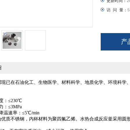
更新时间：
2
访 问 量：
5
产
绍
罐
现已在石油化工、生物医学、材料科学、地质化学、环境科学
：≤230℃
：≤3MPa
温速率：≤5℃/min
为优质不锈钢，内杯材料为聚四氟乙烯。水热合成反应釜采用圆
：