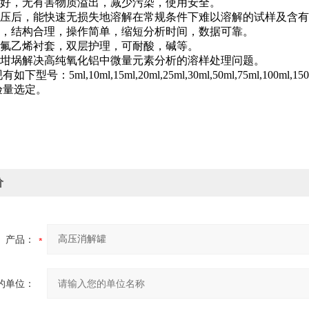
蚀性好，无有害物质溢出，减少污染，使用安全。
、升压后，能快速无损失地溶解在常规条件下难以溶解的试样及含
美观，结构合理，操作简单，缩短分析时间，数据可靠。
四氟乙烯衬套，双层护理，可耐酸，碱等。
替铂坩埚解决高纯氧化铝中微量元素分析的溶样处理问题。
号：5ml,10ml,15ml,20ml,25ml,30ml,50ml,75ml,100ml,150ml,
验量选定。
价
产品：
的单位：