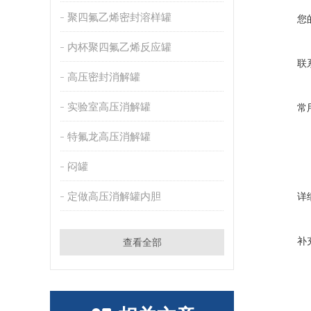
聚四氟乙烯密封溶样罐
您
内杯聚四氟乙烯反应罐
联
高压密封消解罐
实验室高压消解罐
常
特氟龙高压消解罐
闷罐
定做高压消解罐内胆
详
补
查看全部