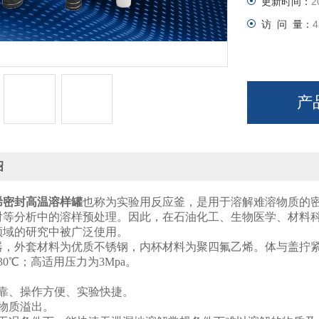
更新时间：
2
访 问 量：
4
产
绍
烯密封高温溶样罐
也称为实验用反应釜，是用于溶解难溶物质的
射等分析中的溶样预处理。因此，在石油化工、生物医学、材料
领域的研究中被广泛使用。
器，外套材料为优质不锈钢，内杯材料为聚四氟乙烯。体与盖拧
30℃；高适用压力为3Mpa。
可靠、操作方便、实验快捷。
物质溢出。