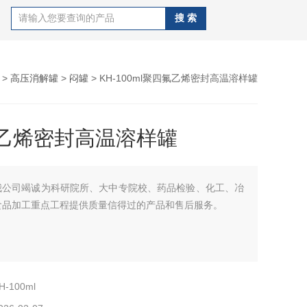
>
高压消解罐
>
闷罐
> KH-100ml聚四氟乙烯密封高温溶样罐
乙烯密封高温溶样罐
我公司竭诚为科研院所、大中专院校、药品检验、化工、冶
食品加工重点工程提供质量信得过的产品和售后服务。
H-100ml