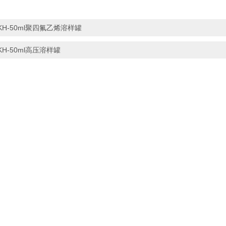
KH-50ml聚四氟乙烯溶样罐
KH-50ml高压溶样罐