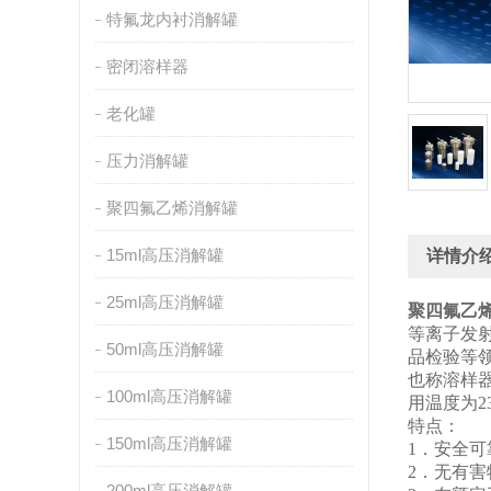
特氟龙内衬消解罐
密闭溶样器
老化罐
压力消解罐
聚四氟乙烯消解罐
15ml高压消解罐
详情介
25ml高压消解罐
聚四氟乙
等离子发
50ml高压消解罐
品检验等
也称溶样
100ml高压消解罐
用温度为2
特点：
150ml高压消解罐
1．安全
2．无有害
200ml高压消解罐