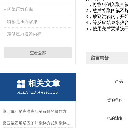
1，将物料倒入聚四
四氟压力容弹
2，然后将聚四氟乙
3，放到洪箱内，开
特氟龙压力溶弹
4，等反应结束水热
5，使用完后要清洗
定做压力溶弹内杯
查看全部
留言询价
相关文章
产品：
RELATED ARTICLES
您的单位：
聚四氟乙烯高温高压消解罐的操作方法及注意事项
您的姓名：
聚四氟乙烯反应釜的搅拌方式和搅拌效果解析