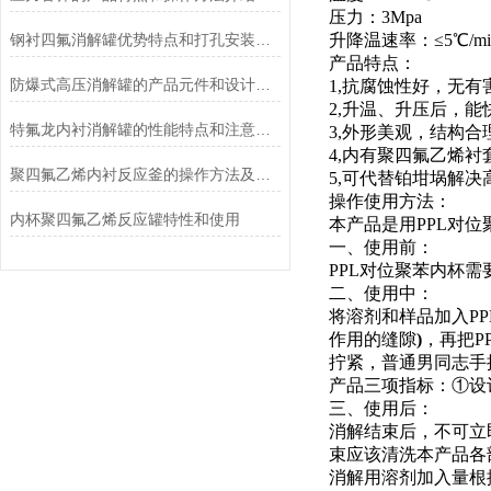
压力：3Mpa
钢衬四氟消解罐优势特点和打孔安装注意点
升降温速率：≤5℃/mi
产品特点：
防爆式高压消解罐的产品元件和设计特性
1,抗腐蚀性好，无
2,升温、升压后，
特氟龙内衬消解罐的性能特点和注意事项
3,外形美观，结构
4,内有聚四氟乙烯
聚四氟乙烯内衬反应釜的操作方法及优点
5,可代替铂坩埚解
操作使用方法：
内杯聚四氟乙烯反应罐特性和使用
本产品是用PPL对
一、使用前：
PPL对位聚苯内杯
二、使用中：
将溶剂和样品加入P
作用的缝隙
)
，再把P
拧紧，普通男同志手
产品三项指标：①设计温
三、使用后：
消解结束后，不可立
束应该清洗本产品各
消解用溶剂加入量根