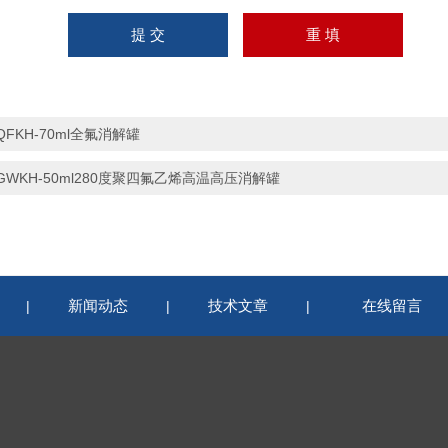
QFKH-70ml全氟消解罐
GWKH-50ml280度聚四氟乙烯高温高压消解罐
新闻动态
技术文章
在线留言
|
|
|