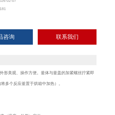
026-02-07
181
品咨询
联系我们
外形美观、操作方便。釜体与釜盖的加紧螺丝拧紧即
如将多个反应釜置于烘箱中加热）。