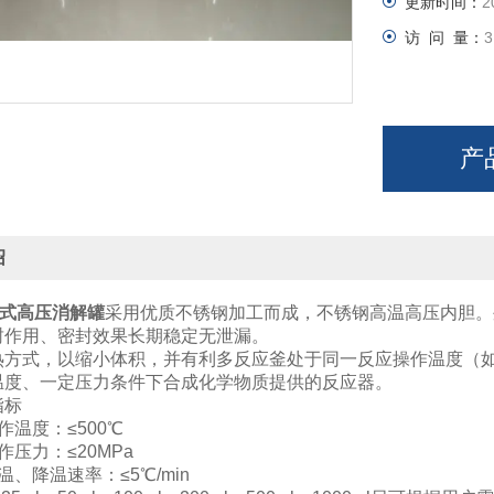
更新时间：
2
访 问 量：
3
产
绍
兰式高压消解罐
采用优质不锈钢加工而成，不锈钢高温高压内胆。
封作用、密封效果长期稳定无泄漏。
热方式，以缩小体积，并有利多反应釜处于同一反应操作温度（
温度、一定压力条件下合成化学物质提供的反应器。
指标
作温度：≤500℃
作压力：≤20MPa
温、降温速率：≤5℃/min