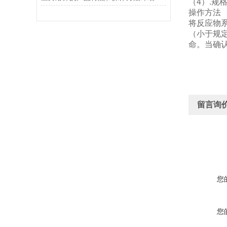
（4）.规格
操作方法
将反应物
（小于规
命。当确
留言询
您
您