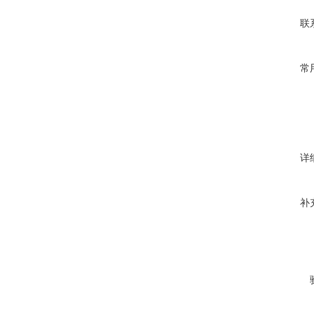
联
常
详
补