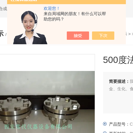
欢迎您！
水热合成反应釜,聚四氟乙烯水热合成反应釜,高压消解罐
来自局域网的朋友！有什么可以帮
助您的吗？
示
您的位置：
网站首页
>
产品展示
> 
/ PRODUCTS
500
简要描述：
金、生化、
产品型号：
C